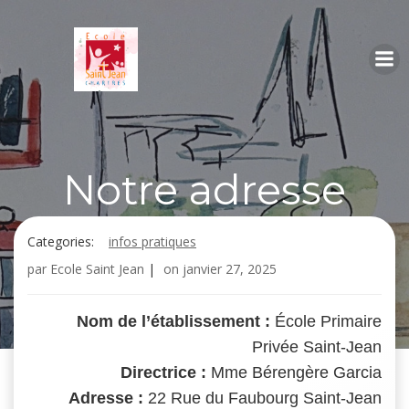
Aller
au
contenu
Notre adresse
Categories:
infos pratiques
par
Ecole Saint Jean
|
on
janvier 27, 2025
Nom de l’établissement :
École Primaire
Privée Saint-Jean
Directrice :
Mme Bérengère Garcia
Adresse :
22 Rue du Faubourg Saint-Jean